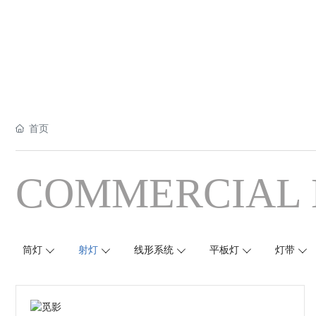
首页
COMMERCIAL 
筒灯
射灯
线形系统
平板灯
灯带