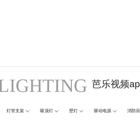
LIGHTING
芭乐视频a
灯管支架
吸顶灯
壁灯
驱动电源
消防