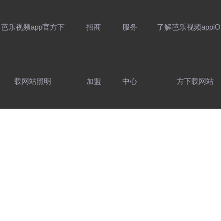
芭乐视频app官方下
招商
服务
了解芭乐视频appi
载网站照明
加盟
中心
方下载网站
介绍
芭乐视频app官方
家用照明产品
售后服务
制造实力
照明设计灵感
前往工程官网
服务支持
防伪查询
最新资讯
芭乐视频appiOS
联系芭乐视频
精选案例
加入
视频app官方下载网
下载网站照明产
appiOS官方下载
下载最新版用光
app
品
指南
网站
COMMERCIAL LIGHTING