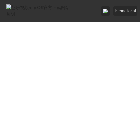
International
芭乐视频appiOS下载最新版照明

芭乐视频app官方下载网站照明

招商加盟
服务中心

了解芭乐视频appiOS官方下载网站

工程中心
