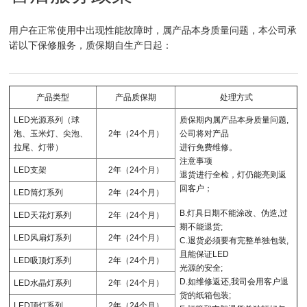
用户在正常使用中出现性能故障时，属产品本身质量问题，本公司承
诺以下保修服务，质保期自生产日起：
产品类型
产品质保期
处理方式
LED光源系列（球
质保期内属产品本身质量问题,
泡、玉米灯、尖泡、
2年（24个月）
公司将对产品
拉尾、灯带）
进行免费维修。
注意事项
LED支架
2年（24个月）
退货进行全检，灯仍能亮则返
回客户；
LED筒灯系列
2年（24个月）
B.灯具日期不能涂改、伪造,过
LED天花灯系列
2年（24个月）
期不能退货;
LED风扇灯系列
2年（24个月）
C.退货必须要有完整单独包装,
且能保证LED
LED吸顶灯系列
2年（24个月）
光源的安全;
D.如维修返还,我司会用客户退
LED水晶灯系列
2年（24个月）
货的纸箱包装;
LED顶灯系列
2年（24个月）