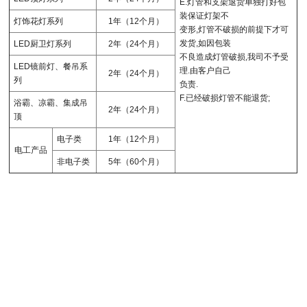
E.灯管和支架退货单独打好包
装保证灯架不
灯饰花灯系列
1年（12个月）
变形,灯管不破损的前提下才可
发货,如因包装
LED厨卫灯系列
2年（24个月）
不良造成灯管破损,我司不予受
LED镜前灯、餐吊系
理.由客户自己
2年（24个月）
列
负责.
F.已经破损灯管不能退货;
浴霸、凉霸、集成吊
2年（24个月）
顶
电子类
1年（12个月）
电工产品
非电子类
5年（60个月）