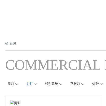
首页
COMMERCIAL 
筒灯
射灯
线形系统
平板灯
灯带