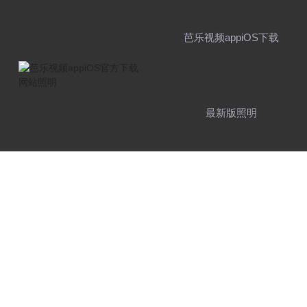
芭乐视频appiOS下载
最新版照明
品牌
芭乐