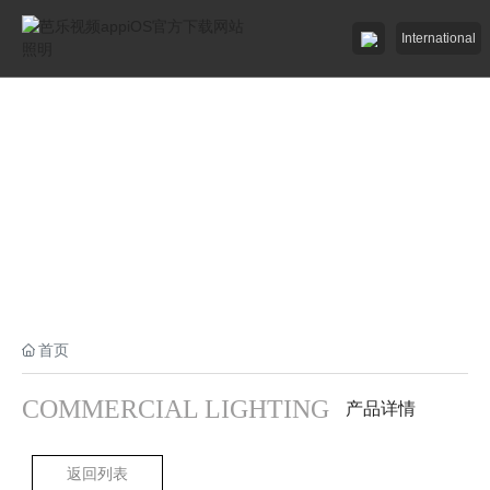
International
芭乐视频appiOS下载最新版照明

芭乐视频app官方下载网站照明

招商加盟
服务中心

了解芭乐视频appiOS官方下载网站

首页
工程中心

COMMERCIAL LIGHTING
产品详情
返回列表