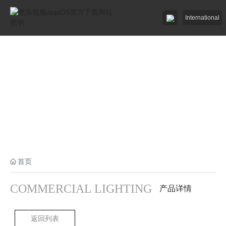
International
芭乐视频appiOS下载最新版照明

芭乐视频app官方下载网站照明

招商加盟
服务中心

了解芭乐视频appiOS官方下载网站

首页
工程中心

COMMERCIAL LIGHTING
产品详情
返回列表