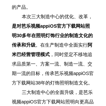
的产品。
本次三大制造中心的优化、改革，
是对芭乐视频appiOS官方下载网站照
明30多年在照明灯饰行业的制造文化的
传承和升级
。在生产制造中全面实行
阿
米巴经营管理模式
，同时坚定不移地追
求品质第一、方案一流、制造一流、交
期一流的目标，传承芭乐视频appiOS官
方下载网站38年的灯饰照明制造文化。
三大制造中心的全面升级，是芭乐
视频appiOS官方下载网站照明向更高品