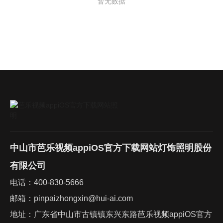
暂无数据
中山市芭乐视频appiOS官方下载网站灯饰照明股份
有限公司
电话：
400-830-5666
邮箱：
pinpaizhongxin@hui-ai.com
地址：广东省中山市古镇镇东兴东路芭乐视频appiOS官方