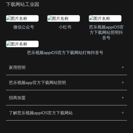
下载网站工业园
微信公众号
小红书
芭乐视频appiOS官
方下载网站照明抖
音号
芭乐视频appiOS官方下载网站灯饰抖音号
家用照明
芭乐视频app官方下载网站照明
招商加盟
了解芭乐视频appiOS官方下载网站